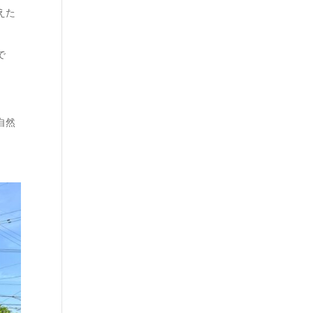
えた
で
自然