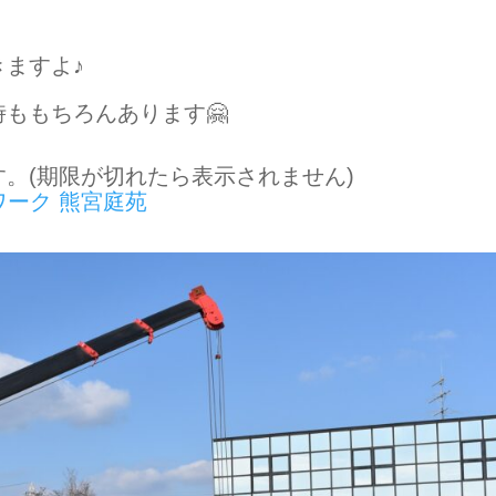
ますよ♪
ももちろんあります🤗
。(期限が切れたら表示されません)
ワーク 熊宮庭苑