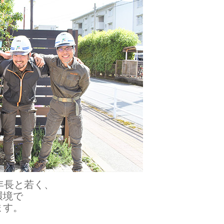
年長と若く、
環境で
ます。