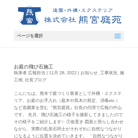
ページを選択
お庭の飛び石施工
執筆者
広報担当
|
11月 28, 2022
|
お知らせ
,
工事状況
,
施
工例
,
社長ブログ
こんにちは。熊本で庭づくり業者として外構・エクステ
リア、お庭のお手入れ（庭木や髙木の剪定、消毒etc.）
など造園業を営む『熊宮庭苑』社長の代理で広報の中山
です。 先月、飛び石施工の様子を撮影してきましたので
その様子をご紹介します✨ ①仮置き 図面と照らし合わせ
ながら、実際の乱形石同士がそれぞれに自然なつながり
になるように位置を決めていきます。 「自然なつながり