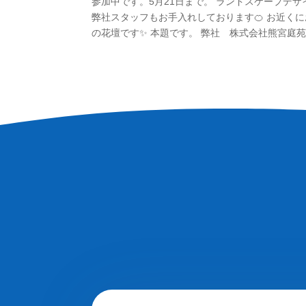
参加中です。5月21日まで。 ランドスケープデ
弊社スタッフもお手入れしております🍊 お近く
の花壇です✨ 本題です。 弊社 株式会社熊宮庭苑で