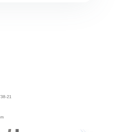
8-21
com