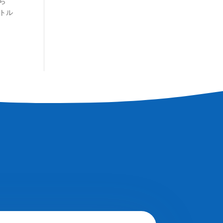
ら
ートル