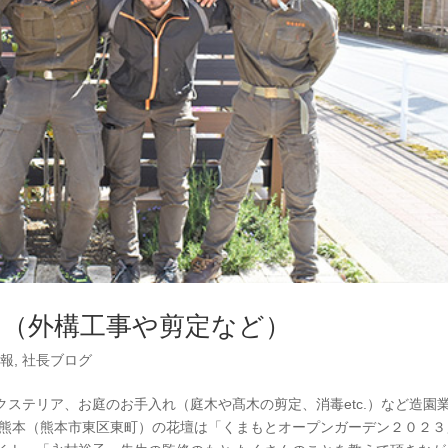
フ（外構工事や剪定など）
情報
,
社長ブログ
ステリア、お庭のお手入れ（庭木や髙木の剪定、消毒etc.）など造園
ィ熊本（熊本市東区東町）の花壇は「くまもとオープンガーデン２０２３