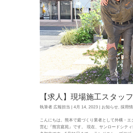
【求人】現場施工スタッ
執筆者
広報担当
|
4月 14, 2023
|
お知らせ
,
採用
こんにちは。熊本で庭づくり業者として外構・エク
営む『熊宮庭苑』です。 現在、サンロードシテ