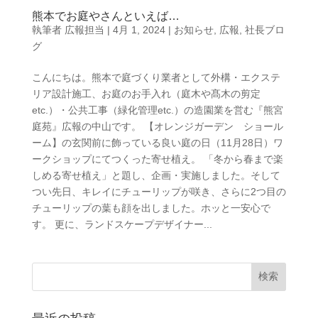
熊本でお庭やさんといえば…
執筆者
広報担当
|
4月 1, 2024
|
お知らせ
,
広報
,
社長ブロ
グ
こんにちは。熊本で庭づくり業者として外構・エクステ
リア設計施工、お庭のお手入れ（庭木や髙木の剪定
etc.）・公共工事（緑化管理etc.）の造園業を営む『熊宮
庭苑』広報の中山です。 【オレンジガーデン ショール
ーム】の玄関前に飾っている良い庭の日（11月28日）ワ
ークショップにてつくった寄せ植え。 「冬から春まで楽
しめる寄せ植え」と題し、企画・実施しました。そして
つい先日、キレイにチューリップが咲き、さらに2つ目の
チューリップの葉も顔を出しました。ホッと一安心で
す。 更に、ランドスケープデザイナー...