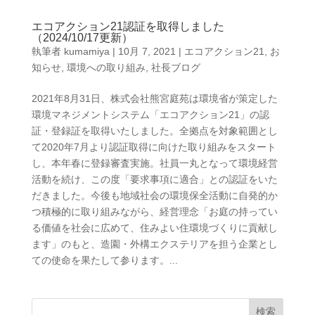
エコアクション21認証を取得しました
（2024/10/17更新）
執筆者
kumamiya
|
10月 7, 2021
|
エコアクション21
,
お
知らせ
,
環境への取り組み
,
社長ブログ
2021年8月31日、株式会社熊宮庭苑は環境省が策定した
環境マネジメントシステム「エコアクション21」の認
証・登録証を取得いたしました。全拠点を対象範囲とし
て2020年7月より認証取得に向けた取り組みをスタート
し、本年春に登録審査実施。社員一丸となって環境経営
活動を続け、この度「要求事項に適合」との認証をいた
だきました。今後も地域社会の環境保全活動に自発的か
つ積極的に取り組みながら、経営理念「お庭の持ってい
る価値を社会に広めて、住みよい住環境づくりに貢献し
ます」のもと、造園・外構エクステリアを担う企業とし
ての使命を果たして参ります。...