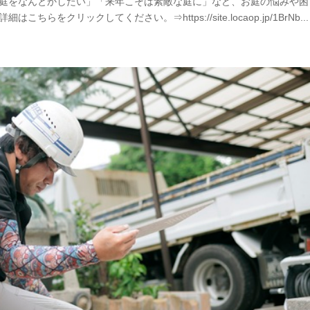
「庭をなんとかしたい」「来年こそは素敵な庭に」など、お庭の悩みや困
クリックしてください。⇒https://site.locaop.jp/1BrNb...