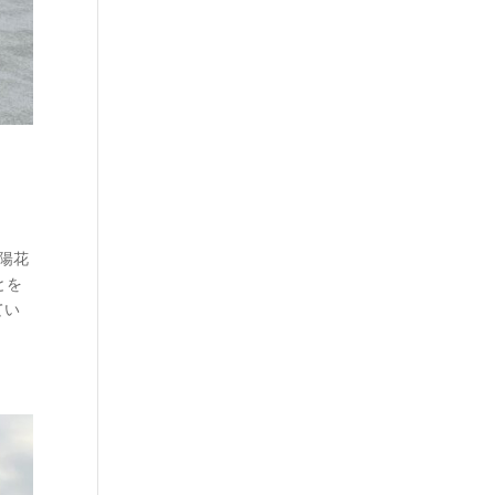
陽花
とを
てい