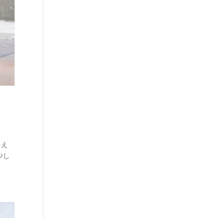
をえ
少し